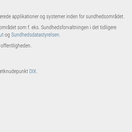
baserede applikationer og systemer inden for sundhedsområdet.
sområdet som f. eks. Sundhedsforvaltningen i det tidligere
ut
og
Sundhedsdatastyrelsen
.
r offentligheden.
ernetknudepunkt
DIX
.