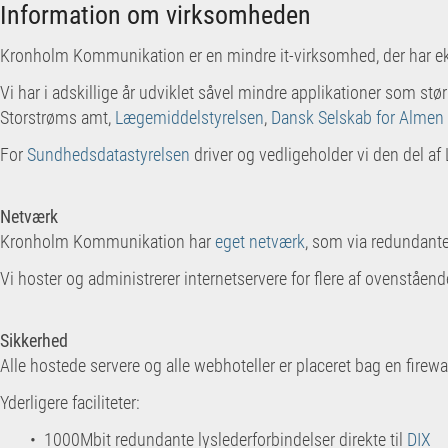
Information om virksomheden
Kronholm Kommunikation er en mindre it-
virksomhed, der har e
Vi har i adskillige år udviklet såvel mindre applikationer som st
Storstrøms amt,
Lægemiddelstyrelsen
,
Dansk Selskab for Almen
For
Sundhedsdatastyrelsen
driver og vedligeholder vi den del af
Netværk
Kronholm Kommunikation har
eget netværk
, som via redundante
Vi hoster og administrerer internetservere for flere af ovenståend
Sikkerhed
Alle hostede servere og alle webhoteller er placeret bag en firewa
Yderligere faciliteter:
• 1000Mbit redundante lyslederforbindelser direkte til
DIX