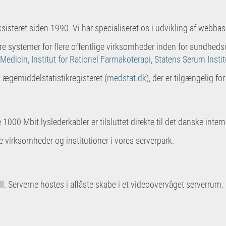
ksisteret siden 1990. Vi har specialiseret os i udvikling af web
ørre systemer for flere offentlige virksomheder inden for sundhed
 Medicin
,
Institut for Rationel Farmakoterapi
,
Statens Serum Instit
 Lægemiddelstatistikregisteret (
medstat.dk
), der er tilgængelig fo
 1000 Mbit lyslederkabler er tilsluttet direkte til det danske int
e virksomheder og institutioner i vores serverpark.
ll. Serverne hostes i aflåste skabe i et videoovervåget serverrum.