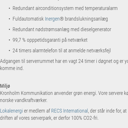
• Redundant airconditionsystem med temperaturalarm
• Fuldautomatisk
Inergen
® brandslukningsanlæg
• Redundant nødstrømsanlæg med dieselgenerator
• 99,7 % opppetidsgaranti på netværket
• 24 timers alarmtelefon til at anmelde netværksfejl
Adgangen til serverrummet har en vagt 24 timer i døgnet og er yd
komme ind.
Miljø
Kronholm Kommunikation anvender grøn energi. Vore servere kører 
norske vandkraftværker.
Lokalenergi
er medlem af
RECS International
, der står inde for, 
driften af vores serverpark, er derfor 100% CO
2
-
fri.