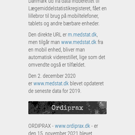
Danmark ud fra data indberettet til
Lægemiddelstatistikregisteret, fået en
lillebror til brug på mobiltelefoner,
tablets og andre bærbare enheder.
Den direkte URL er
m.medstat.dk
,
men tilgår man
www.medstat.dk
fra
en mobil enhed, bliver man
automatisk viderestillet, lige som det
omvendte også er tilfældet.
Den 2. december 2020
er
www.medstat.dk
blevet opdateret
de seneste data for 2019.
Ordiprax
ORDIPRAX -
www.ordiprax.dk
- er
den 15. november 2021 blevet